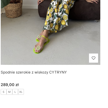
Spodnie szerokie z wiskozy CYTRYNY
Cena
289,00 zł
S
M
L
XL