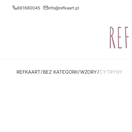
661680045
info@refkaart.pl
REFKAART
BEZ KATEGORII
WZORY
CYTRYNY