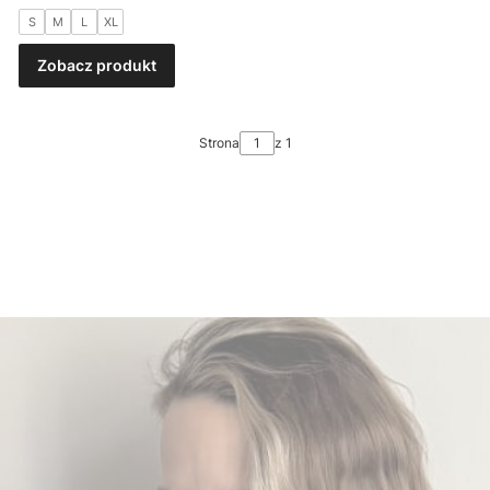
S
M
L
XL
Zobacz produkt
Strona
z 1