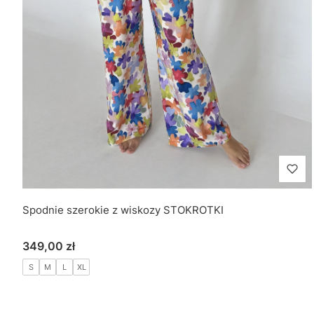
Spodnie szerokie z wiskozy STOKROTKI
Cena
349,00 zł
S
M
L
XL