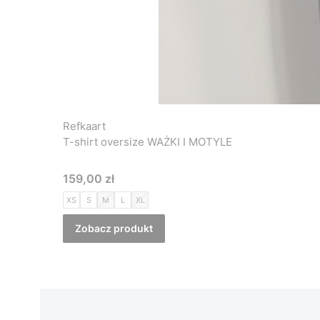
Refkaart
T-shirt oversize WAŻKI I MOTYLE
Cena
159,00 zł
XS
S
M
L
XL
Zobacz produkt