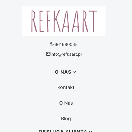
661680045
info@refkaart.pl
Linki w stopce
O NAS
Kontakt
O Nas
Blog
OBSŁUGA KLIENTA