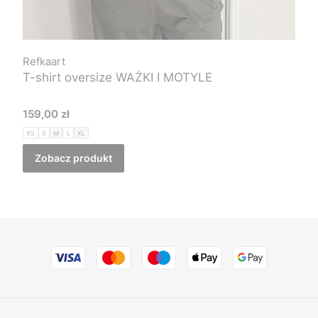
Refkaart
T-shirt oversize WAŻKI I MOTYLE
Cena
159,00 zł
XS
S
M
L
XL
Zobacz produkt