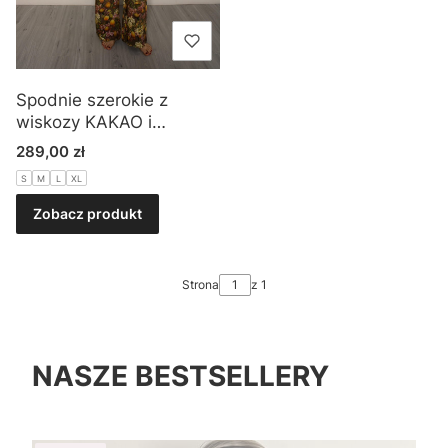
Spodnie szerokie z
wiskozy KAKAO i
WANILIA
Cena
289,00 zł
S
M
L
XL
Zobacz produkt
Strona
z 1
NASZE BESTSELLERY