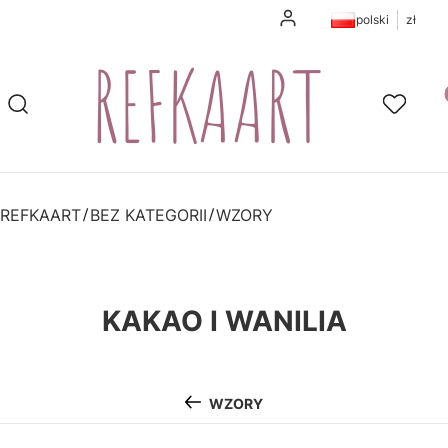
Zaloguj się
polski
zł
Pr
Otwórz wyszukiwarkę
Szukaj
Ulubione
K
REFKAART
BEZ KATEGORII
WZORY
KAKAO I WANILIA
WZORY