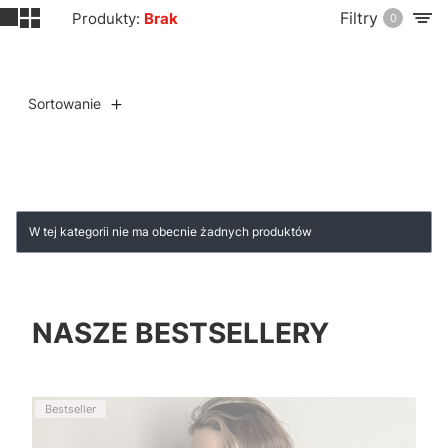
Filtry
Produkty:
Brak
0
Sortowanie
Lista produktów
W tej kategorii nie ma obecnie żadnych produktów
NASZE BESTSELLERY
Bestseller