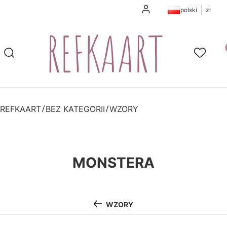
Zaloguj się
polski
zł
Pr
Otwórz wyszukiwarkę
Szukaj
Ulubione
K
REFKAART
BEZ KATEGORII
WZORY
MONSTERA
WZORY