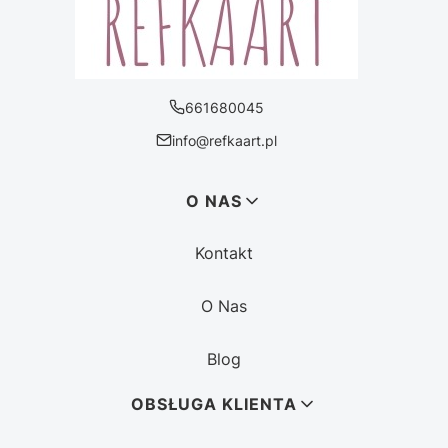
661680045
info@refkaart.pl
Linki w stopce
O NAS
Kontakt
O Nas
Blog
OBSŁUGA KLIENTA