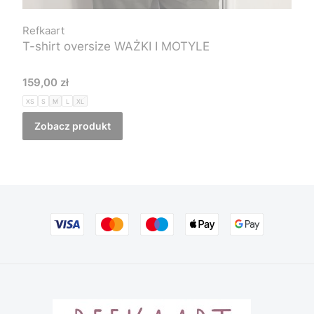
Refkaart
T-shirt oversize WAŻKI I MOTYLE
Cena
159,00 zł
XS
S
M
L
XL
Zobacz produkt