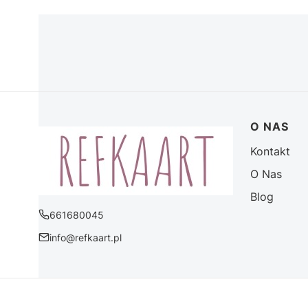
Linki w 
O NAS
Kontakt
O Nas
Blog
661680045
info@refkaart.pl