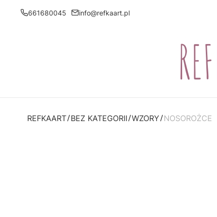
661680045
info@refkaart.pl
REFKAART
BEZ KATEGORII
WZORY
NOSOROŻCE