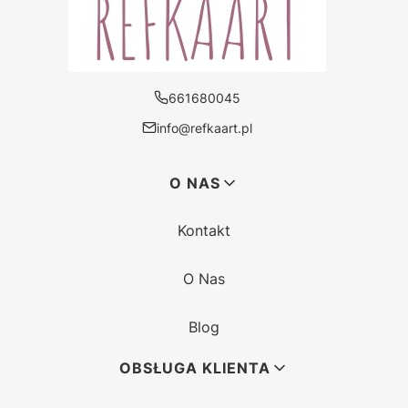
661680045
info@refkaart.pl
Linki w stopce
O NAS
Kontakt
O Nas
Blog
OBSŁUGA KLIENTA