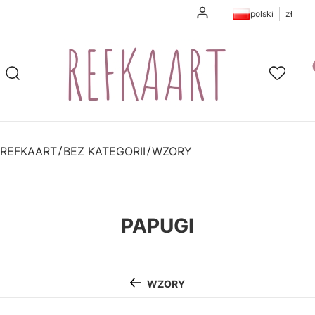
Zaloguj się
polski
zł
Pr
Otwórz wyszukiwarkę
Szukaj
Ulubione
K
REFKAART
BEZ KATEGORII
WZORY
PAPUGI
WZORY