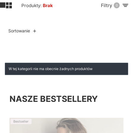
Filtry
Produkty:
Brak
0
Sortowanie
Lista produktów
W tej kategorii nie ma obecnie żadnych produktów
NASZE BESTSELLERY
Bestseller