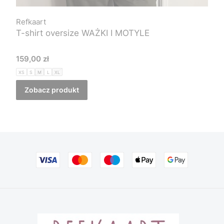
Refkaart
T-shirt oversize WAŻKI I MOTYLE
Cena
159,00 zł
XS
S
M
L
XL
Zobacz produkt