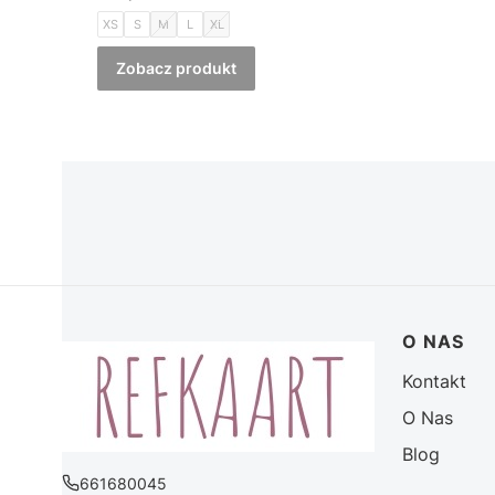
XS
S
M
L
XL
Zobacz produkt
Linki w 
O NAS
Kontakt
O Nas
Blog
661680045