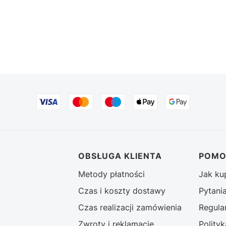
stopce
OBSŁUGA KLIENTA
POM
Metody płatności
Jak k
Czas i koszty dostawy
Pytani
Czas realizacji zamówienia
Regula
Zwroty i reklamacje
Polity