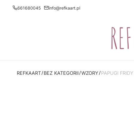
661680045
info@refkaart.pl
REFKAART
BEZ KATEGORII
WZORY
PAPUGI FRIDY