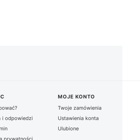
OC
MOJE KONTO
upować?
Twoje zamówienia
a i odpowiedzi
Ustawienia konta
min
Ulubione
ka prywatności