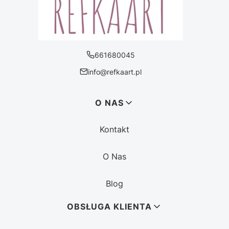
661680045
info@refkaart.pl
Linki w stopce
O NAS
Kontakt
O Nas
Blog
OBSŁUGA KLIENTA