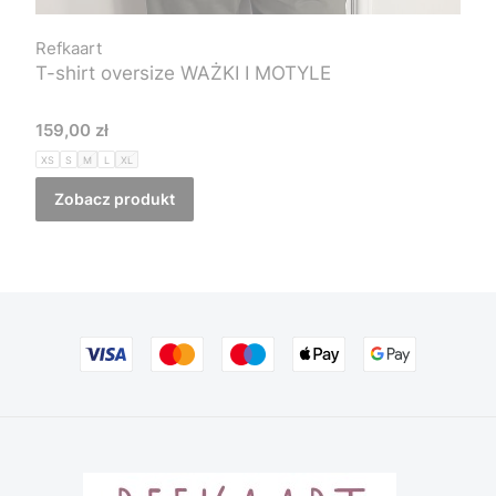
Refkaart
T-shirt oversize WAŻKI I MOTYLE
Cena
159,00 zł
XS
S
M
L
XL
Zobacz produkt