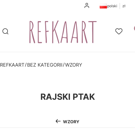
Zaloguj się
polski
zł
Pr
Otwórz wyszukiwarkę
Szukaj
Ulubione
K
REFKAART
BEZ KATEGORII
WZORY
RAJSKI PTAK
WZORY