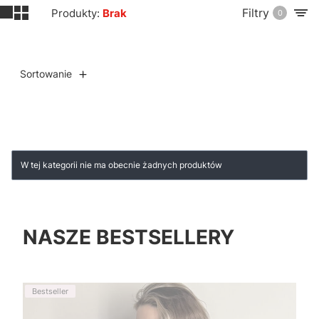
Filtry
Produkty:
Brak
0
Sortowanie
Lista produktów
W tej kategorii nie ma obecnie żadnych produktów
NASZE BESTSELLERY
Bestseller