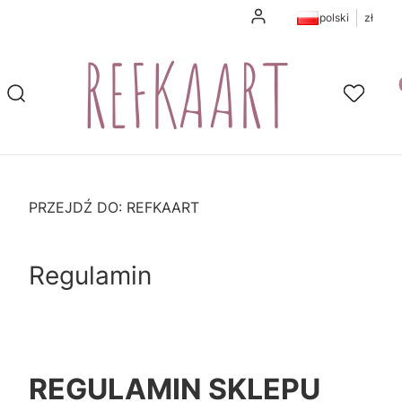
Zaloguj się
polski
zł
Pr
Otwórz wyszukiwarkę
Szukaj
Ulubione
K
PRZEJDŹ DO:
REFKAART
Regulamin
REGULAMIN SKLEPU