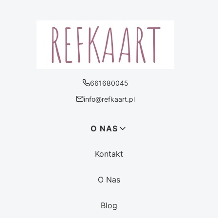
661680045
info@refkaart.pl
Linki w stopce
O NAS
Kontakt
O Nas
Blog