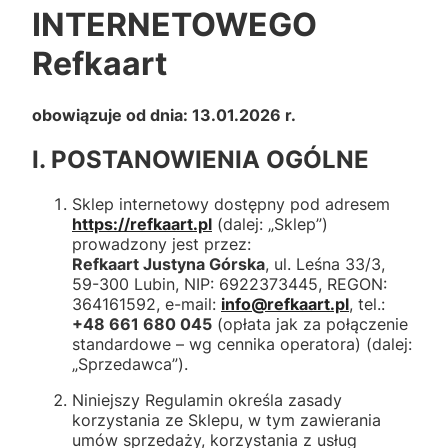
INTERNETOWEGO
Refkaart
obowiązuje od dnia: 13.01.2026 r.
I. POSTANOWIENIA OGÓLNE
Sklep internetowy dostępny pod adresem
https://refkaart.pl
(dalej: „Sklep”)
prowadzony jest przez:
Refkaart Justyna Górska
, ul. Leśna 33/3,
59-300 Lubin, NIP: 6922373445, REGON:
364161592, e-mail:
info@refkaart.pl
, tel.:
+48 661 680 045
(opłata jak za połączenie
standardowe – wg cennika operatora) (dalej:
„Sprzedawca”).
Niniejszy Regulamin określa zasady
korzystania ze Sklepu, w tym zawierania
umów sprzedaży, korzystania z usług