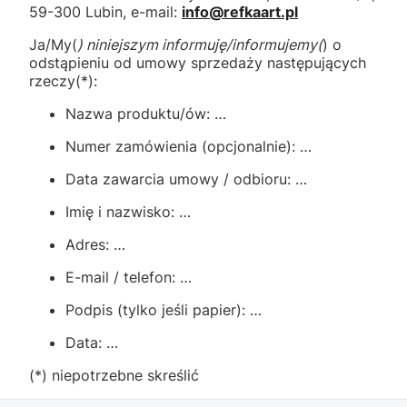
59-300 Lubin, e-mail:
info@refkaart.pl
Ja/My(
) niniejszym informuję/informujemy(
) o
odstąpieniu od umowy sprzedaży następujących
rzeczy(*):
Nazwa produktu/ów: …
Numer zamówienia (opcjonalnie): …
Data zawarcia umowy / odbioru: …
Imię i nazwisko: …
Adres: …
E-mail / telefon: …
Podpis (tylko jeśli papier): …
Data: …
(*) niepotrzebne skreślić