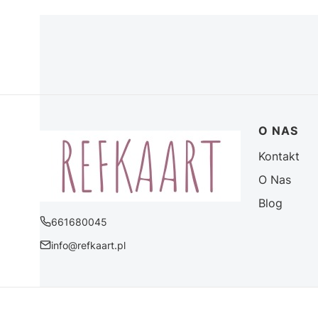
Linki w 
O NAS
Kontakt
O Nas
Blog
661680045
info@refkaart.pl