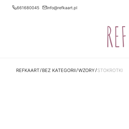
661680045
info@refkaart.pl
REFKAART
BEZ KATEGORII
WZORY
STOKROTKI