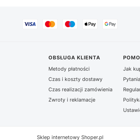
stopce
OBSŁUGA KLIENTA
POM
Metody płatności
Jak k
Czas i koszty dostawy
Pytani
Czas realizacji zamówienia
Regula
Zwroty i reklamacje
Polity
Ustawi
Sklep internetowy
Shoper.pl