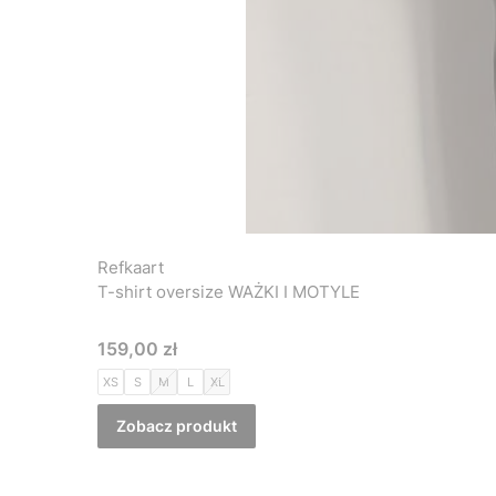
Refkaart
T-shirt oversize WAŻKI I MOTYLE
Cena
159,00 zł
XS
S
M
L
XL
Zobacz produkt