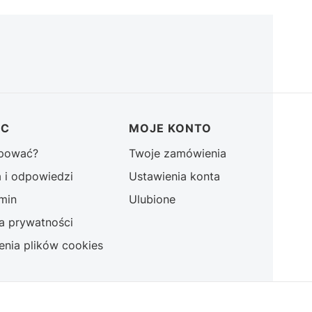
OC
MOJE KONTO
upować?
Twoje zamówienia
a i odpowiedzi
Ustawienia konta
min
Ulubione
ka prywatności
enia plików cookies