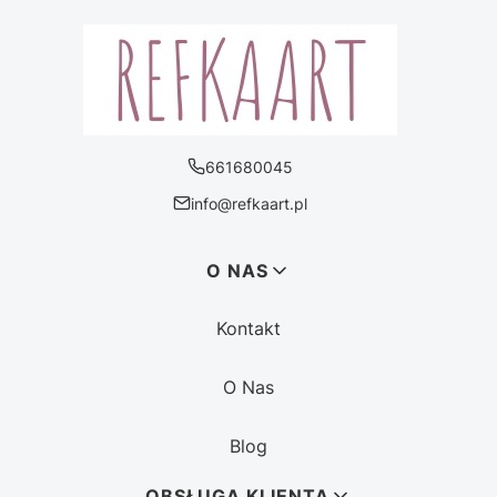
661680045
info@refkaart.pl
Linki w stopce
O NAS
Kontakt
O Nas
Blog
OBSŁUGA KLIENTA