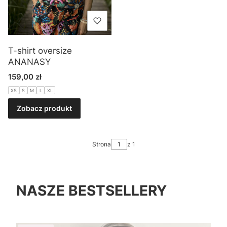
T-shirt oversize
ANANASY
Cena
159,00 zł
XS
S
M
L
XL
Zobacz produkt
Strona
z 1
NASZE BESTSELLERY