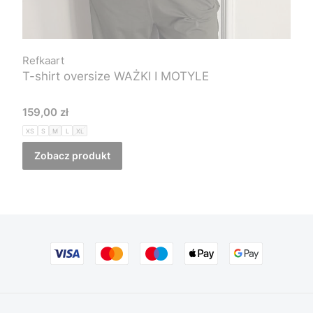
Refkaart
T-shirt oversize WAŻKI I MOTYLE
Cena
159,00 zł
XS
S
M
L
XL
Zobacz produkt