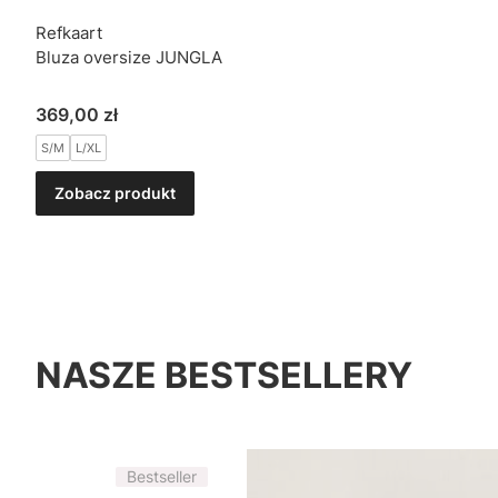
Refkaart
Bluza oversize JUNGLA
Cena
369,00 zł
S/M
L/XL
Zobacz produkt
NASZE BESTSELLERY
Bestseller