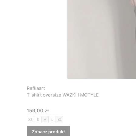
Refkaart
T-shirt oversize WAŻKI I MOTYLE
Cena
159,00 zł
XS
S
M
L
XL
Zobacz produkt