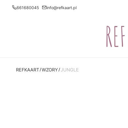
661680045
info@refkaart.pl
REFKAART
WZORY
JUNGLE