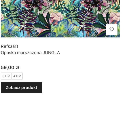
Refkaart
Opaska marszczona JUNGLA
Cena
59,00 zł
3 CM
4 CM
Zobacz produkt