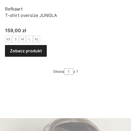
Refkaart
T-shirt oversize JUNGLA
Cena
159,00 zł
XS
S
M
L
XL
Zobacz produkt
Strona
z 1