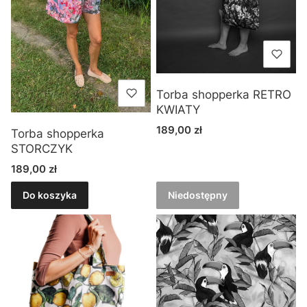
Torba shopperka RETRO
KWIATY
Cena
189,00 zł
Torba shopperka
STORCZYK
Cena
189,00 zł
Do koszyka
Niedostępny