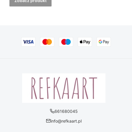
Zobacz produkt
661680045
info@refkaart.pl