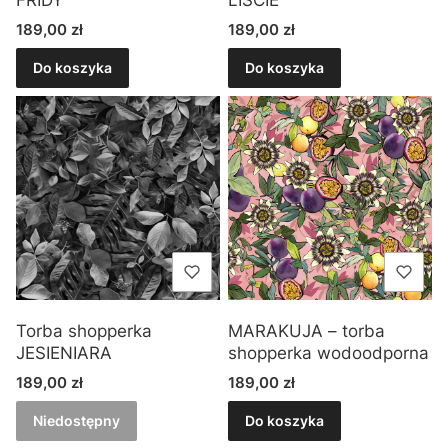
Cena
Cena
189,00 zł
189,00 zł
Do koszyka
Do koszyka
Torba shopperka
MARAKUJA – torba
JESIENIARA
shopperka wodoodporna
Cena
Cena
189,00 zł
189,00 zł
Niedostępny
Do koszyka