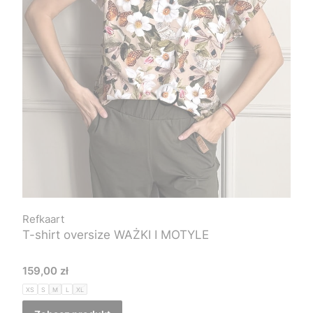
Refkaart
T-shirt oversize WAŻKI I MOTYLE
Cena
159,00 zł
XS
S
M
L
XL