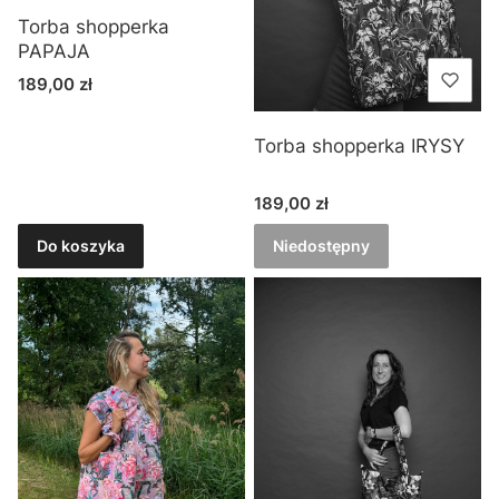
Torba shopperka
PAPAJA
Cena
189,00 zł
Torba shopperka IRYSY
Cena
189,00 zł
Do koszyka
Niedostępny