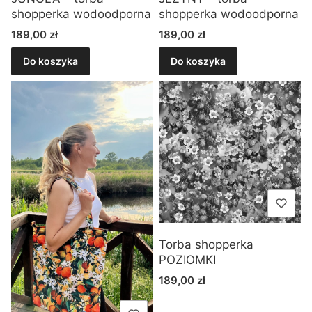
shopperka wodoodporna
shopperka wodoodporna
Cena
Cena
189,00 zł
189,00 zł
Do koszyka
Do koszyka
Torba shopperka
POZIOMKI
Cena
189,00 zł