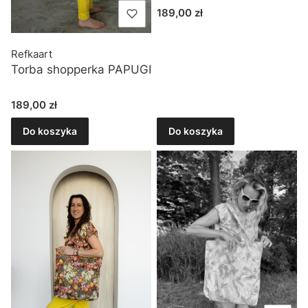
Cena
189,00 zł
Refkaart
Torba shopperka PAPUGI
Cena
189,00 zł
Do koszyka
Do koszyka