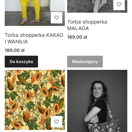
Torba shopperka
MALAGA
Torba shopperka KAKAO
Cena
189,00 zł
I WANILIA
Cena
189,00 zł
Do koszyka
Niedostępny