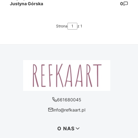
Justyna Górska
0
Strona
z 1
661680045
info@refkaart.pl
Linki w stopce
O NAS