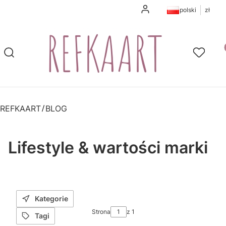
Zaloguj się
polski
zł
Pr
Otwórz wyszukiwarkę
Szukaj
Ulubione
K
REFKAART
BLOG
Lifestyle & wartości marki
Kategorie
Strona
z 1
Tagi