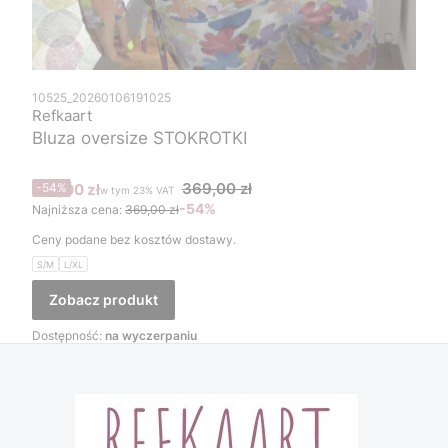
10525_20260106191025
Refkaart
Bluza oversize STOKROTKI
Cena promocyjna brutto
369,00 zł
169,00 zł
-54%
w tym %s VAT
w tym
23%
VAT
-54%
Najniższa cena:
369,00 zł
Ceny podane bez kosztów dostawy.
S/M
L/XL
Zobacz produkt
Dostępność:
na wyczerpaniu