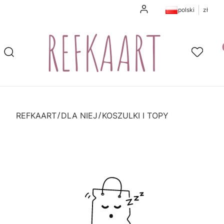
Zaloguj się
polski
zł
Pr
Otwórz wyszukiwarkę
Szukaj
Ulubione
K
REFKAART
DLA NIEJ
KOSZULKI I TOPY