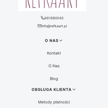
661680045
info@refkaart.pl
Linki w stopce
O NAS
Kontakt
O Nas
Blog
OBSŁUGA KLIENTA
Metody płatności