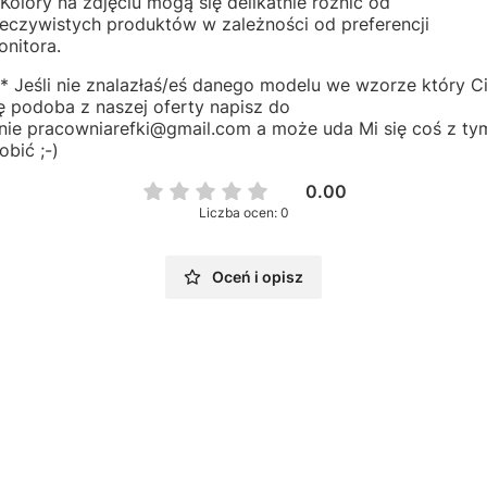
Kolory na zdjęciu mogą się delikatnie różnić od
zeczywistych produktów w zależności od preferencji
nitora.
* Jeśli nie znalazłaś/eś danego modelu we wzorze który C
ę podoba z naszej oferty napisz do
nie pracowniarefki@gmail.com a może uda Mi się coś z ty
obić ;-)
0.00
Liczba ocen: 0
Oceń i opisz