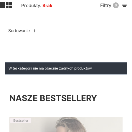
Filtry
Produkty:
Brak
0
Sortowanie
Lista produktów
W tej kategorii nie ma obecnie żadnych produktów
NASZE BESTSELLERY
Bestseller