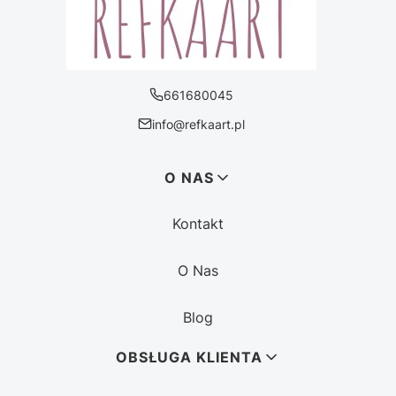
661680045
info@refkaart.pl
Linki w stopce
O NAS
Kontakt
O Nas
Blog
OBSŁUGA KLIENTA