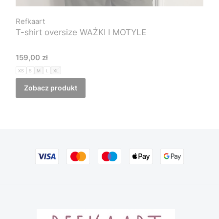
Refkaart
T-shirt oversize WAŻKI I MOTYLE
Cena
159,00 zł
XS
S
M
L
XL
Zobacz produkt