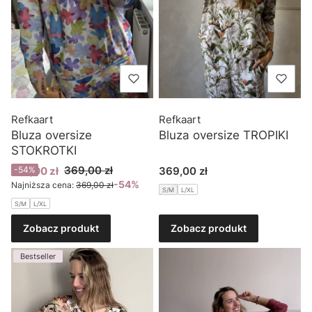
Refkaart
Refkaart
Bluza oversize
Bluza oversize TROPIKI
STOKROTKI
Cena promocyjna
Cena
369,00 zł
169,00 zł
-54%
369,00 zł
-54%
Najniższa cena:
369,00 zł
S/M
L/XL
S/M
L/XL
Zobacz produkt
Zobacz produkt
Bestseller