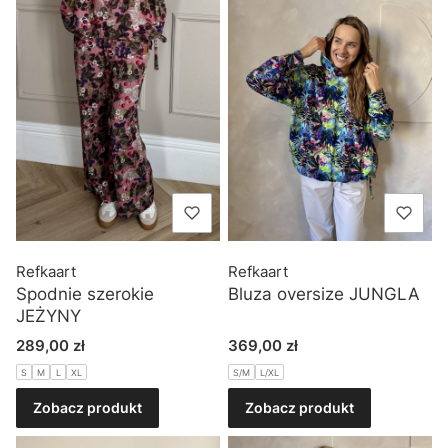
Refkaart
Refkaart
Spodnie szerokie
Bluza oversize JUNGLA
JEŻYNY
Cena
Cena
289,00 zł
369,00 zł
S
M
L
XL
S/M
L/XL
Zobacz produkt
Zobacz produkt