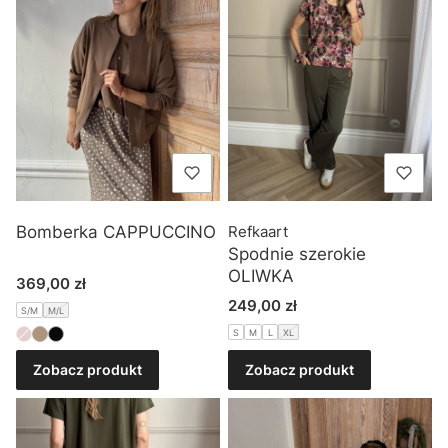
Bomberka CAPPUCCINO
Refkaart
Spodnie szerokie
OLIWKA
Cena
369,00 zł
Cena
249,00 zł
S/M
M/L
S
M
L
XL
Zobacz produkt
Zobacz produkt