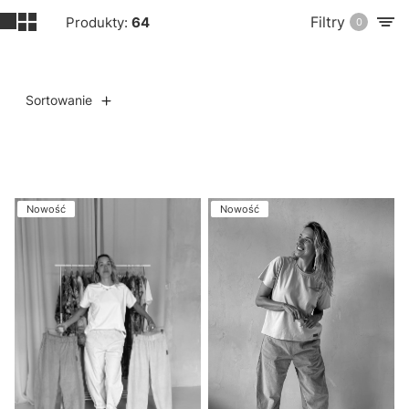
Filtry
Produkty:
64
0
Sortowanie
Lista produktów
Nowość
Nowość