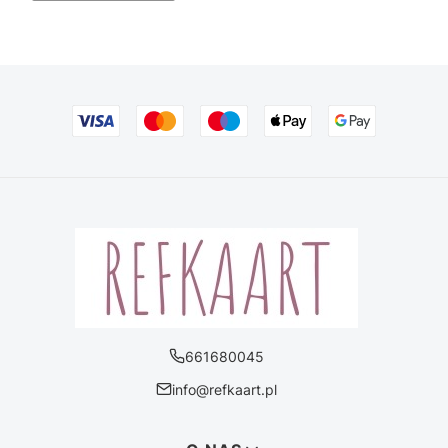
661680045
info@refkaart.pl