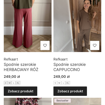
Refkaart
Refkaart
Spodnie szerokie
Spodnie szerokie
HERBACIANY RÓŻ
CAPPUCCINO
Cena
Cena
249,00 zł
249,00 zł
S
M
L
XL
S
M
L
XL
Zobacz produkt
Zobacz produkt
Bestseller