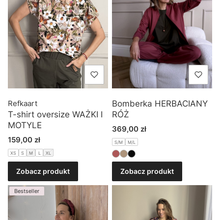
Refkaart
Bomberka HERBACIANY
T-shirt oversize WAŻKI I
RÓŻ
MOTYLE
Cena
369,00 zł
Cena
159,00 zł
S/M
M/L
XS
S
M
L
XL
Zobacz produkt
Zobacz produkt
Bestseller