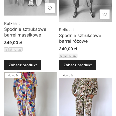
Refkaart
Spodnie sztruksowe
Refkaart
barrel masełkowe
Spodnie sztruksowe
barrel różowe
Cena
349,00 zł
Cena
349,00 zł
S
M
L
XL
S
M
L
XL
Zobacz produkt
Zobacz produkt
Nowość
Nowość