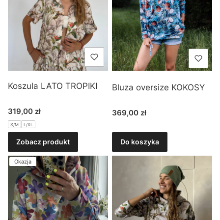
Koszula LATO TROPIKI
Bluza oversize KOKOSY
Cena
319,00 zł
Cena
369,00 zł
S/M
L/XL
Zobacz produkt
Do koszyka
Okazja