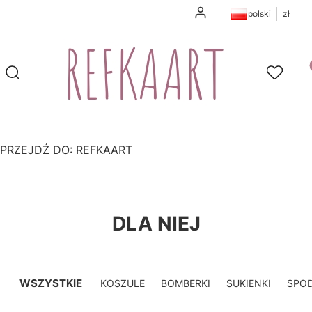
Zaloguj się
polski
zł
Pr
Otwórz wyszukiwarkę
Szukaj
Ulubione
K
PRZEJDŹ DO:
REFKAART
DLA NIEJ
WSZYSTKIE
KOSZULE
BOMBERKI
SUKIENKI
SPOD