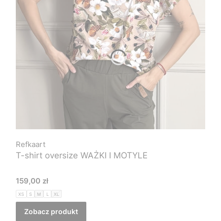
Refkaart
T-shirt oversize WAŻKI I MOTYLE
Cena
159,00 zł
XS
S
M
L
XL
Zobacz produkt