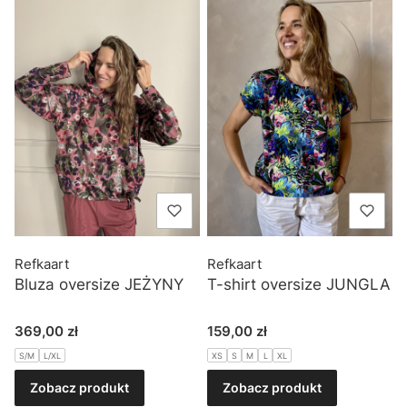
Refkaart
Refkaart
Bluza oversize JEŻYNY
T-shirt oversize JUNGLA
Cena
Cena
369,00 zł
159,00 zł
S/M
L/XL
XS
S
M
L
XL
Zobacz produkt
Zobacz produkt