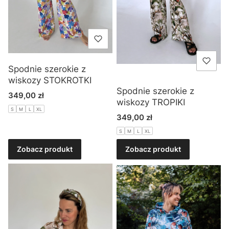
Spodnie szerokie z
wiskozy STOKROTKI
Spodnie szerokie z
Cena
349,00 zł
wiskozy TROPIKI
S
M
L
XL
Cena
349,00 zł
S
M
L
XL
Zobacz produkt
Zobacz produkt