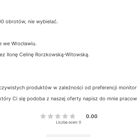
00 obrotów, nie wybielać.
e we Wrocławiu.
zez Ilonę Celinę Rorzkowską-Witowską.
eczywistych produktów w zależności od preferencji monitor
który Ci się podoba z naszej oferty napisz do mnie praco
0.00
Liczba ocen: 0