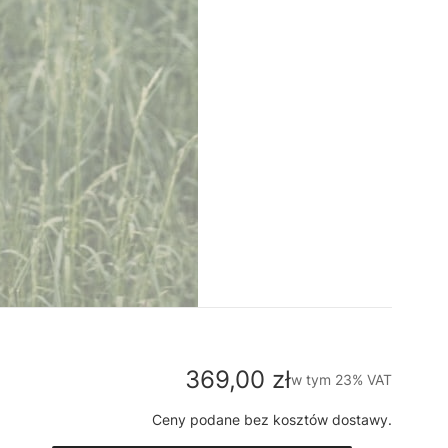
Cena
369,00 zł
w tym 23% VAT
w tym
23%
VAT
Ceny podane bez kosztów dostawy.