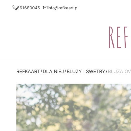
661680045
info@refkaart.pl
REFKAART
DLA NIEJ
BLUZY I SWETRY
BLUZA OV