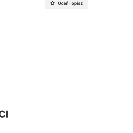
Oceń i opisz
CI