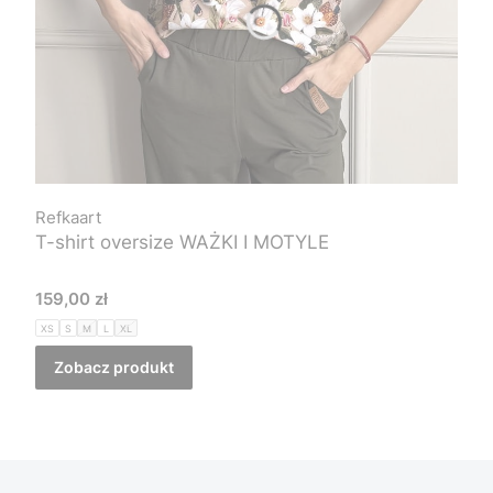
Refkaart
T-shirt oversize WAŻKI I MOTYLE
Cena
159,00 zł
XS
S
M
L
XL
Zobacz produkt