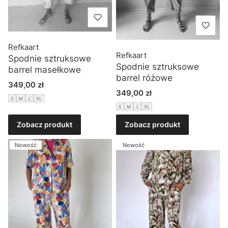
Refkaart
Refkaart
Spodnie sztruksowe
Spodnie sztruksowe
barrel masełkowe
barrel różowe
Cena
349,00 zł
Cena
349,00 zł
S
M
L
XL
S
M
L
XL
Zobacz produkt
Zobacz produkt
Nowość
Nowość