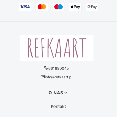
661680045
info@refkaart.pl
Linki w stopce
O NAS
Kontakt