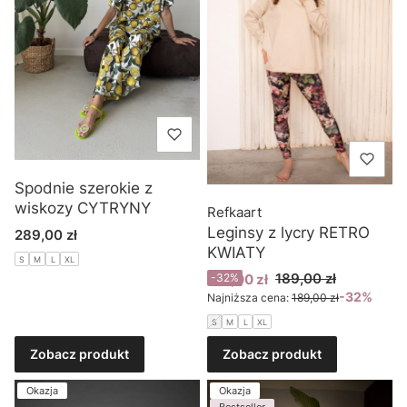
Spodnie szerokie z
wiskozy CYTRYNY
Refkaart
Leginsy z lycry RETRO
Cena
289,00 zł
KWIATY
S
M
L
XL
Cena promocyjna
189,00 zł
129,00 zł
-32%
-32%
Najniższa cena:
189,00 zł
S
M
L
XL
Zobacz produkt
Zobacz produkt
Okazja
Okazja