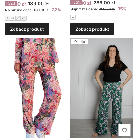
Cena promocyjna
289,00 zł
189,00 zł
-35%
Cena promocyjna
189,00 zł
129,00 zł
-32%
-35%
Najniższa cena:
289,00 zł
-32%
Najniższa cena:
189,00 zł
M
S
M
L
XL
Zobacz produkt
Zobacz produkt
Okazja