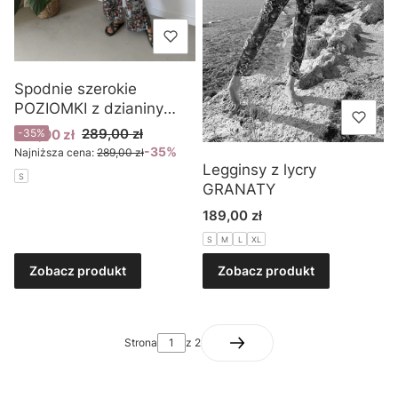
Spodnie szerokie
POZIOMKI z dzianiny
typu jersey
Cena promocyjna
289,00 zł
189,00 zł
-35%
-35%
Najniższa cena:
289,00 zł
Legginsy z lycry
S
GRANATY
Cena
189,00 zł
S
M
L
XL
Zobacz produkt
Zobacz produkt
Strona
z 2