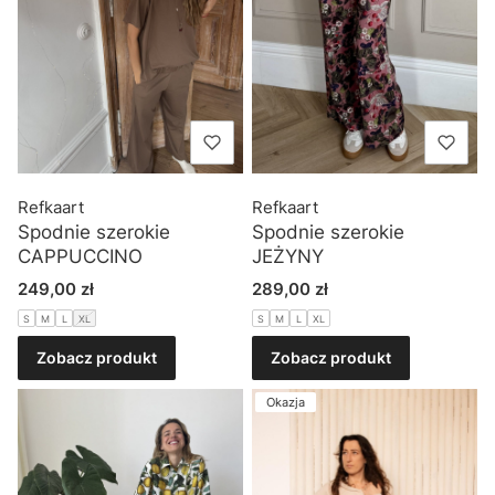
Refkaart
Refkaart
Spodnie szerokie
Spodnie szerokie
CAPPUCCINO
JEŻYNY
Cena
Cena
249,00 zł
289,00 zł
S
M
L
XL
S
M
L
XL
Zobacz produkt
Zobacz produkt
Okazja