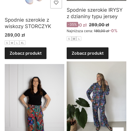
Spodnie szerokie IRYSY
z dzianiny typu jersey
Spodnie szerokie z
Cena promocyjna
289,00 zł
189,00 zł
-35%
wiskozy STORCZYK
-0%
Najniższa cena:
189,00 zł
Cena
289,00 zł
S
M
L
S
M
L
XL
Zobacz produkt
Zobacz produkt