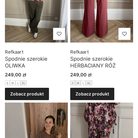
Refkaart
Refkaart
Spodnie szerokie
Spodnie szerokie
OLIWKA
HERBACIANY RÓŻ
Cena
Cena
249,00 zł
249,00 zł
S
M
L
XL
S
M
L
XL
Zobacz produkt
Zobacz produkt