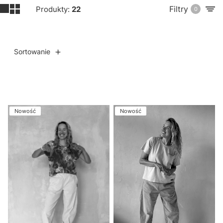
Filtry
Produkty:
22
0
Sortowanie
Lista produktów
Nowość
Nowość