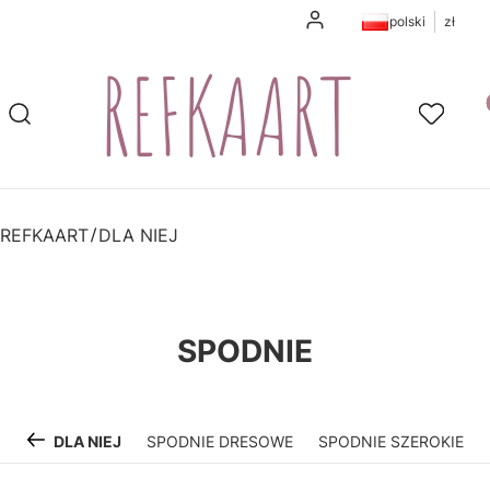
Zaloguj się
polski
zł
Pr
Otwórz wyszukiwarkę
Szukaj
Ulubione
K
REFKAART
DLA NIEJ
SPODNIE
DLA NIEJ
SPODNIE DRESOWE
SPODNIE SZEROKIE