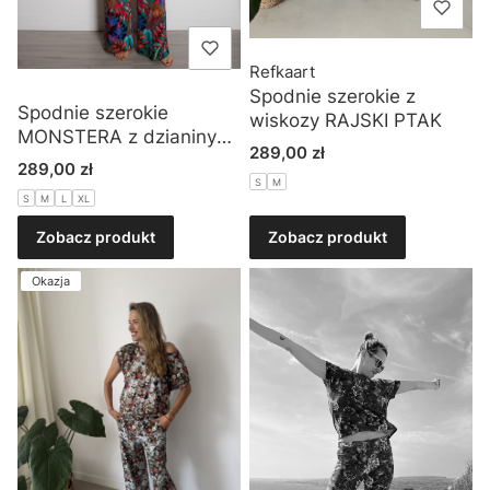
Refkaart
Spodnie szerokie z
Spodnie szerokie
wiskozy RAJSKI PTAK
MONSTERA z dzianiny
Cena
289,00 zł
typu jersey
Cena
289,00 zł
S
M
S
M
L
XL
Zobacz produkt
Zobacz produkt
Okazja