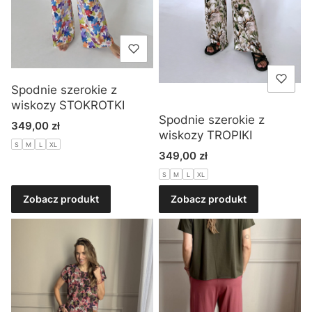
Spodnie szerokie z
wiskozy STOKROTKI
Spodnie szerokie z
Cena
349,00 zł
wiskozy TROPIKI
S
M
L
XL
Cena
349,00 zł
S
M
L
XL
Zobacz produkt
Zobacz produkt