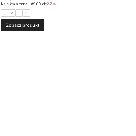
-32%
Najniższa cena:
189,00 zł
S
M
L
XL
Zobacz produkt