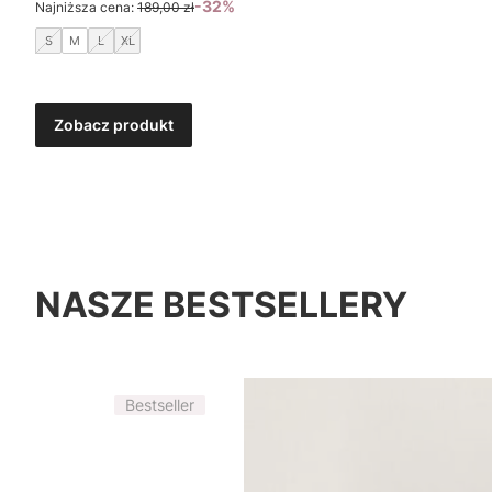
-32%
Najniższa cena:
189,00 zł
S
M
L
XL
Zobacz produkt
NASZE BESTSELLERY
Bestseller