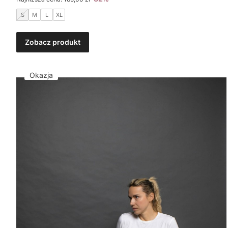
S
M
L
XL
Zobacz produkt
Okazja