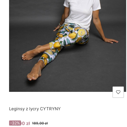
Leginsy z lycry CYTRYNY
Cena promocyjna
129,00 zł
-32%
189,00 zł