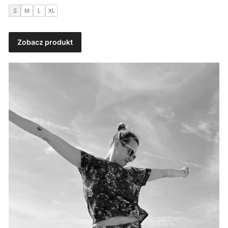
S
M
L
XL
Zobacz produkt