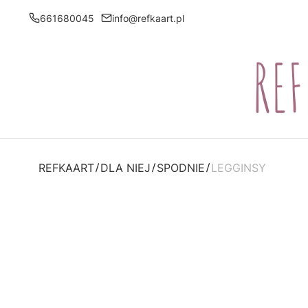
661680045
info@refkaart.pl
REFKAART
DLA NIEJ
SPODNIE
LEGGINSY