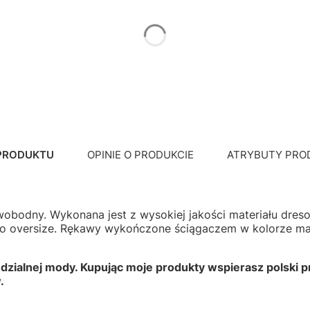
*
Rozmiar
S/M
L/XL
 PRODUKTU
OPINIE O PRODUKCIE
ATRYBUTY PRO
 swobodny. Wykonana jest z wysokiej jakości materiału dr
no oversize. Rękawy wykończone ściągaczem w kolorze mat
ialnej mody. Kupując moje produkty wspierasz polski pr
.