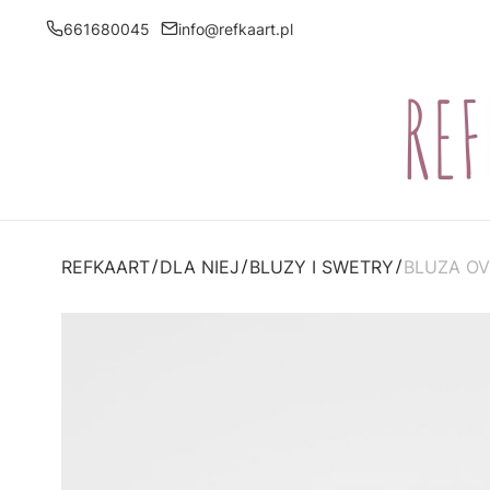
661680045
info@refkaart.pl
REFKAART
DLA NIEJ
BLUZY I SWETRY
BLUZA OV