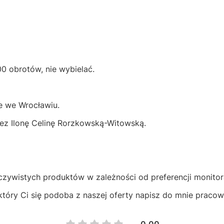
00 obrotów, nie wybielać.
e we Wrocławiu.
zez Ilonę Celinę Rorzkowską-Witowską.
eczywistych produktów w zależności od preferencji monitor
który Ci się podoba z naszej oferty napisz do mnie praco